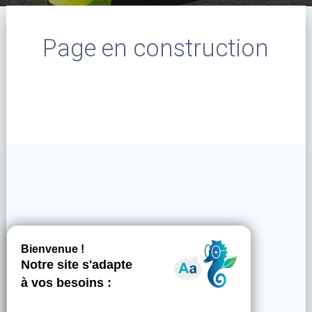
Page en construction